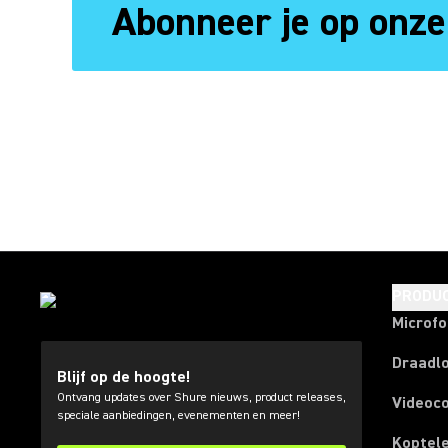
Abonneer je op onze
PRODU
Microf
Draadl
Blijf op de hoogte!
Ontvang updates over Shure nieuws, product releases,
Videoc
speciale aanbiedingen, evenementen en meer!
Koptel