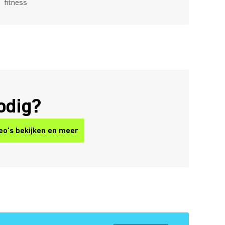
fitness
odig?
deo's bekijken en meer