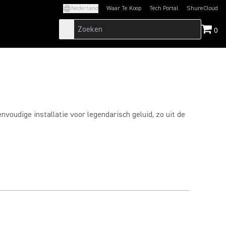
Nederland
Waar Te Koop
Tech Portal
ShureCloud
(Opens in a new tab)
(Opens in a new t
0
nvoudige installatie voor legendarisch geluid, zo uit de