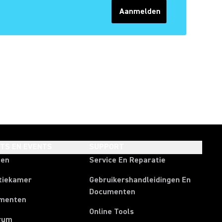
Aanmelden
HTS EN EVENTS
SUPPORT
ten
Service En Reparatie
tiekamer
Gebruikershandleidingen En
Documenten
menten
Online Tools
rum