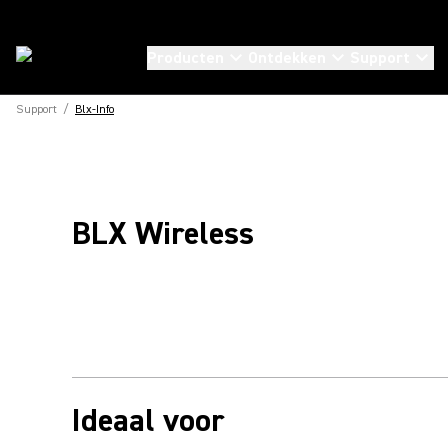
Producten
Ontdekken
Support
Support
/
Blx-Info
BLX Wireless
Ideaal voor