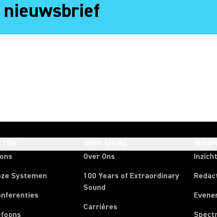
 nieuwsbrief
CTEN
OVER SHURE
INSIG
oons
Over Ons
Inzich
oze Systemen
100 Years of Extraordinary
Redac
Sound
onferenties
Evene
Carrières
efoons
Spect