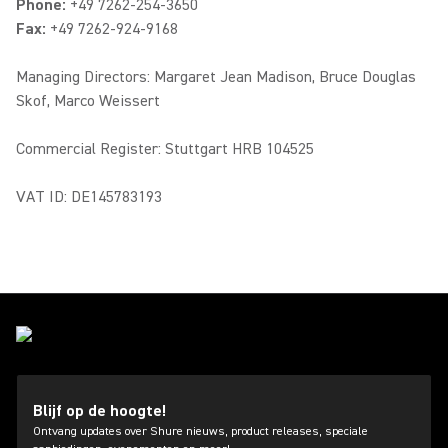
Phone:
+49 7262-254-3650
Fax:
+49 7262-924-9168
Managing Directors: Margaret Jean Madison, Bruce Douglas
Skof, Marco Weissert
Commercial Register: Stuttgart HRB 104525
VAT ID: DE145783193
Blijf op de hoogte!
Ontvang updates over Shure nieuws, product releases, speciale