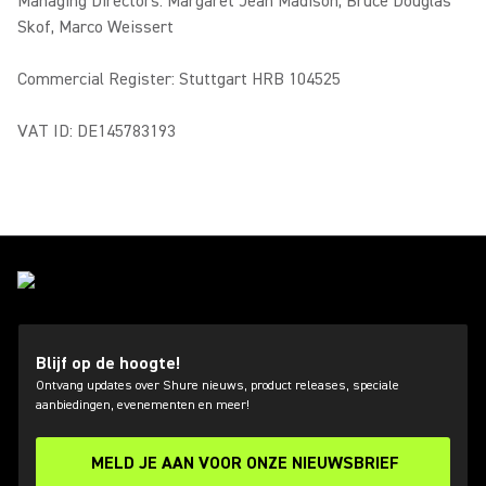
Managing Directors: Margaret Jean Madison, Bruce Douglas
Skof, Marco Weissert
Commercial Register: Stuttgart HRB 104525
VAT ID: DE145783193
Blijf op de hoogte!
Ontvang updates over Shure nieuws, product releases, speciale
aanbiedingen, evenementen en meer!
MELD JE AAN VOOR ONZE NIEUWSBRIEF