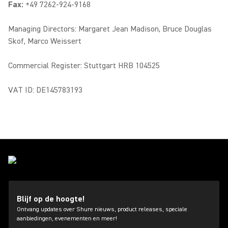
Fax:
+49 7262-924-9168
Managing Directors: Margaret Jean Madison, Bruce Douglas
Skof, Marco Weissert
Commercial Register: Stuttgart HRB 104525
VAT ID: DE145783193
Blijf op de hoogte!
Ontvang updates over Shure nieuws, product releases, speciale
aanbiedingen, evenementen en meer!