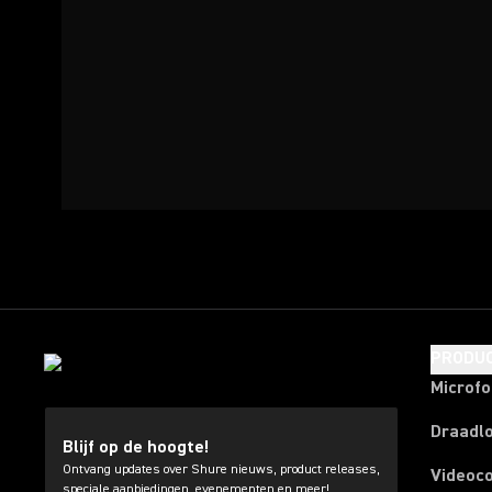
PRODU
Microf
Draadl
Blijf op de hoogte!
Ontvang updates over Shure nieuws, product releases,
Videoc
speciale aanbiedingen, evenementen en meer!