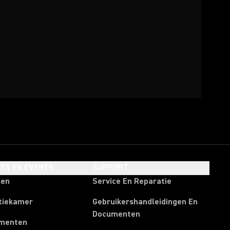
HTS EN EVENTS
SUPPORT
ten
Service En Reparatie
tiekamer
Gebruikershandleidingen En
Documenten
menten