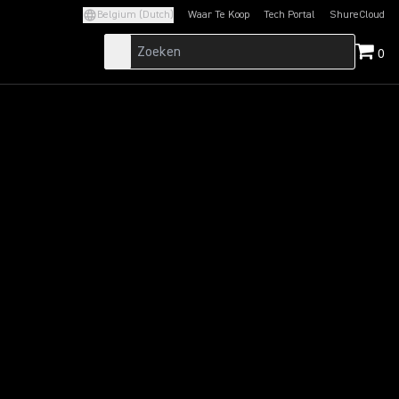
Belgium (Dutch)
Waar Te Koop
Tech Portal
ShureCloud
(Opens in a new tab)
(Opens in a new t
0