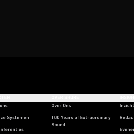
CTEN
OVER SHURE
INSIG
oons
Over Ons
Inzich
oze Systemen
100 Years of Extraordinary
Redac
Sound
onferenties
Evene