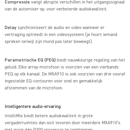
Compressie
vangt abrupte verschillen in het uitgangssignaal
van de automixer op, voor verbeterde audiokwaliteit.
Delay
synchroniseert de audio en video wanneer er
vertraging optreedt in een videosysteem (je hoort iemand
spreken terwijl zijn mond pas later beweegt).
Parametrische EQ (PEQ)
biedt nauwkeurige regeling van het
geluid.
Elke array-microfoon is voorzien van een vierbands
PEQ op elk kanaal. De MXA910 is ook voorzien van drie vooraf
ingestelde EQ-contouren voor snel en gemakkelijk
afstemmen van de microfoon.
Intelligentere audio-ervaring
IntelliMix biedt betere audiokwaliteit in grote
vergaderruimtes dan ooit tevoren door meerdere MXA910’s
met maar één P300 processor te combineren.