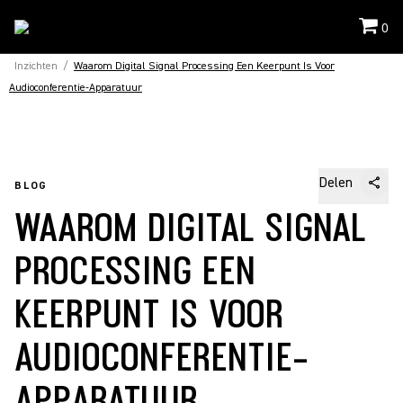
0
Inzichten
/
Waarom Digital Signal Processing Een Keerpunt Is Voor
Audioconferentie-Apparatuur
Delen
BLOG
WAAROM DIGITAL SIGNAL
PROCESSING EEN
KEERPUNT IS VOOR
AUDIOCONFERENTIE-
APPARATUUR