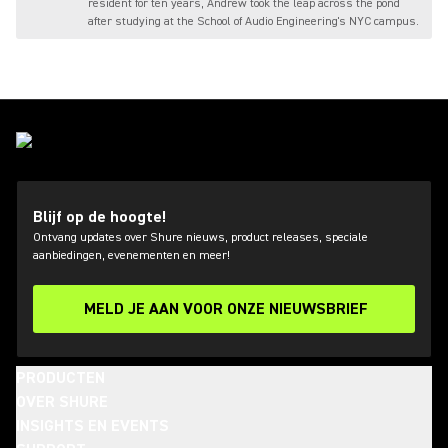
resident for ten years, Andrew took the leap across the pond
after studying at the School of Audio Engineering's NYC campus.
Blijf op de hoogte!
Ontvang updates over Shure nieuws, product releases, speciale
aanbiedingen, evenementen en meer!
MELD JE AAN VOOR ONZE NIEUWSBRIEF
PRODUCTEN
OVER SHURE
INSIGHTS EN EVENTS