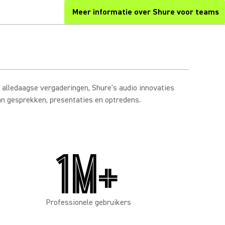
Meer informatie over Shure voor teams
(Opens in a new tab)
t alledaagse vergaderingen, Shure's audio innovaties
n gesprekken, presentaties en optredens.
1M+
Professionele gebruikers