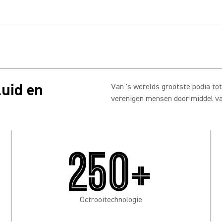
n
luid en
Van 's werelds grootste podia to
verenigen mensen door middel va
250+
Octrooitechnologie