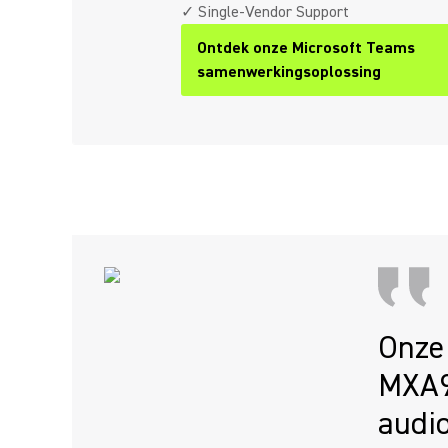
✓ Single-Vendor Support
Ontdek onze Microsoft Teams
samenwerkingsoplossing
Onze 
MXA90
audio