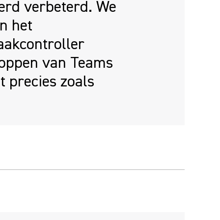
erd verbeterd. We
n het
aakcontroller
noppen van Teams
t precies zoals