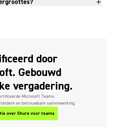
mergroottes?
ificeerd door
oft. Gebouwd
lke vergadering.
rtificeerde Microsoft Teams
 heldere en betrouwbare samenwerking.
tie over Shure voor teams