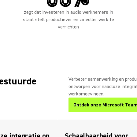
zegt dat investeren in audio werknemers in
staat stelt productiever en zinvoller werk te
verrichten
gestuurde
Verbeter samenwerking en produc
ontworpen voor naadloze integrati
werkomgevingen.
Ontdek onze Microsoft Tea
ze integratie op
Schaalbaarheid voor