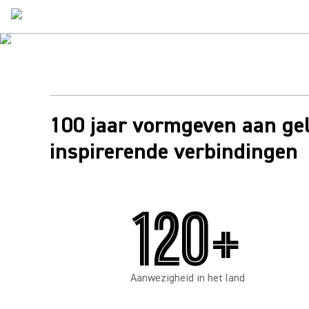
Ontdek hoe de gecertificeerde oplossingen van Shure
naadloze, hoogwaardige audio leveren voor Microsoft
Teams-vergaderingen - of je nu op afstand, hybride of i
de kamer bent.
Gecertificeerd partner voor
100 jaar vormgeven aan ge
inspirerende verbindingen
Meer informatie over Shure voor teams
120+
Aanwezigheid in het land