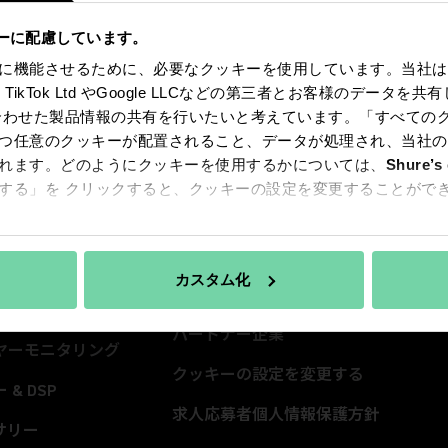
ーに配慮しています。
に機能させるために、必要なクッキーを使用しています。当社は
 Inc., TikTok Ltd やGoogle LLCなどの第三者とお客様のデ
合わせた製品情報の共有を行いたいと考えています。「すべての
報
SHUREについて
イン
つ任意のクッキーが配置されること、データが処理され、当社の
ロホン
About Us
イン
れます。どのようにクッキーを使用するかについては、
Shure’s 
する」を クリックすると、クッキーの設定を変更することがで
レスシステム
100 Years of Extraordinary
ニュー
Sound
会議
イベ
組み合わせが重要です
ホン
ライ
カスタム化
サステナビリティ
ン
Spect
パートナー企業
ヤーモニタリング
クッキーの設定を変更する
 & DSP
求人応募者個人情報保護方針
サリー