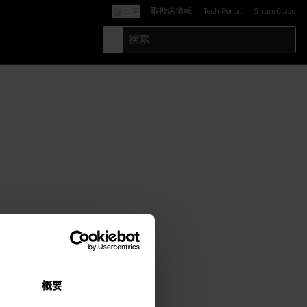
日本
取扱店情報
Tech Portal
ShureCloud
(Opens in a new tab)
(Opens in a new t
概要