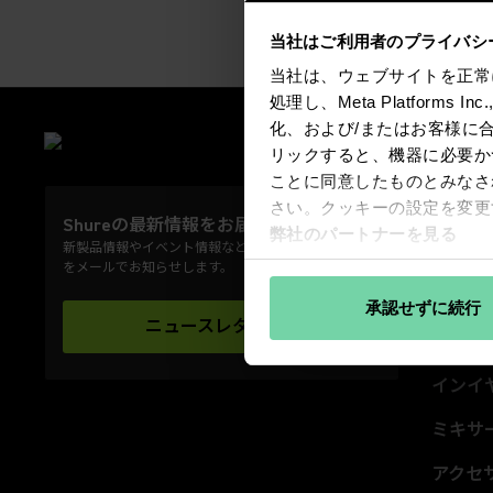
当社はご利用者のプライバシ
当社は、ウェブサイトを正常
処理し、Meta Platforms
化、および/またはお客様に
製品情
リックすると、機器に必要か
マイク
ことに同意したものとみなさ
さい。クッキーの設定を変更
ワイヤ
Shureの最新情報をお届けします。
弊社のパートナーを見る
新製品情報やイベント情報など、さまざまな最新情報
ビデオ
をメールでお知らせします。
ヘッド
承認せずに続行
ニュースレター購読
(Opens in a new tab)
イヤホ
インイ
ミキサー
アクセ