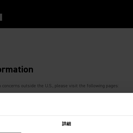
ormation
concerns outside the U.S., please visit the following pages:
詳細