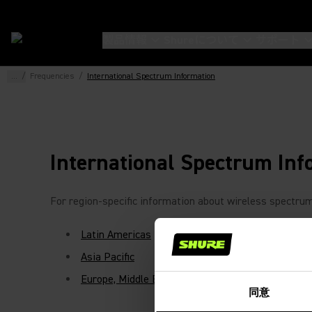
製品情報
Shureについて
サポート
...
/
Frequencies
/
International Spectrum Information
International Spectrum Inf
For region-specific information about wireless spectrum 
Latin Americas
Asia Pacific
Europe, Middle East & Africa
同意