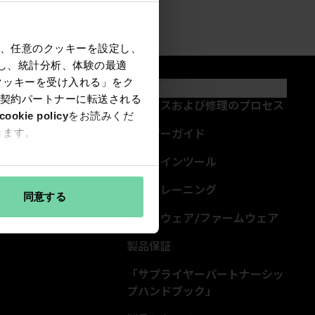
、任意のクッキーを設定し、
ータを共有し、統計分析、体験の最適
クッキーを受け入れる」をク
サイトとイベント
サポート
契約パートナーに転送される
サイト
サービスおよび修理のプロセス
cookie policy
をお読みくだ
きます。
ス
ユーザーガイド
ント
オンラインツール
ブストリーミング
製品トレーニング
同意する
rum
ソフトウェア/ファームウェア
製品保証
「サプライヤーパートナーシッ
(Opens in a new tab
プハンドブック」