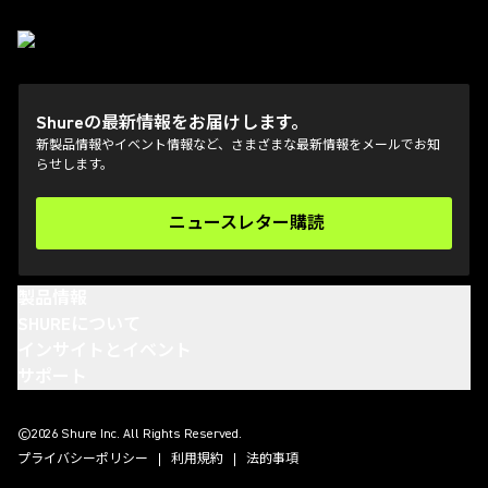
Shureの最新情報をお届けします。
新製品情報やイベント情報など、さまざまな最新情報をメールでお知
らせします。
ニュースレター購読
(Opens in a new tab)
製品情報
SHUREについて
インサイトとイベント
サポート
(Opens in a new tab)
(Opens in a new tab)
(Opens in a new tab)
(Opens in a new tab)
©2026 Shure Inc. All Rights Reserved.
プライバシーポリシー
利用規約
法的事項