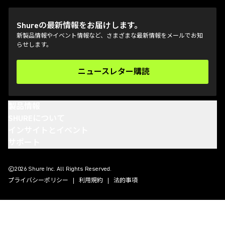
Shureの最新情報をお届けします。
新製品情報やイベント情報など、さまざまな最新情報をメールでお知
らせします。
ニュースレター購読
(Opens in a new tab)
製品情報
SHUREについて
インサイトとイベント
サポート
(Opens in a new tab)
(Opens in a new tab)
(Opens in a new tab)
(Opens in a new tab)
©2026 Shure Inc. All Rights Reserved.
プライバシーポリシー
利用規約
法的事項