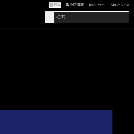
日本
取扱店情報
Tech Portal
ShureCloud
(Opens in a new tab)
(Opens in a new t