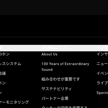
報
SHUREについて
イン
ロホン
About Us
イン
レスシステム
100 Years of Extraordinary
ニュー
Sound
会議
イベ
組み合わせが重要です
ホン
ライ
サステナビリティ
ン
Spect
パートナー企業
ヤーモニタリング