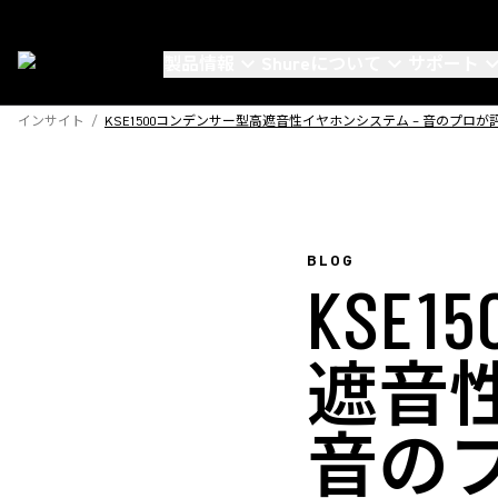
製品情報
Shureについて
サポート
インサイト
/
KSE1500コンデンサー型高遮音性イヤホンシステム – 音のプロ
BLOG
KSE
遮音
音の