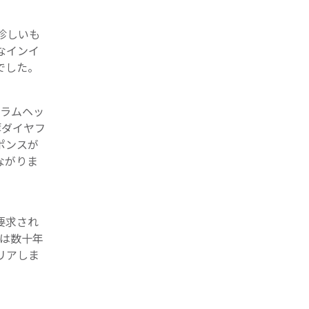
珍しいも
なインイ
でした。
ドラムヘッ
薄ダイヤフ
ポンスが
ながりま
要求され
eは数十年
リアしま