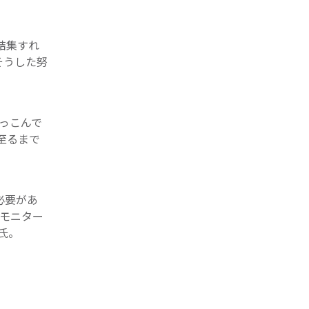
を結集すれ
そうした努
ぞっこんで
至るまで
必要があ
ーモニター
a氏。