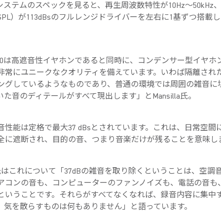
00システムのスペックを見ると、再生周波数特性が10Hz～50kHz
SPL）が113dBsのフルレンジドライバーを左右に1基ずつ搭載
1500は高遮音性イヤホンであると同時に、コンデンサー型イヤホ
非常にユニークなクオリティを備えています。いわば隔離され
ングしているようなものであり、普通の環境では周囲の雑音に
た音のディテールがすべて現出します」とMansilla氏。
音性能は定格で最大37 dBsとされています。これは、日常空間
全に遮断され、目的の音、つまり音楽だけが残ることを意味し
lla氏はこれについて「37dBの雑音を取り除くということは、空調
アコンの音も、コンピューターのファンノイズも、電話の音も
ということです。それらがすべてなくなれば、録音内容に集中
。気を散らすものは何もありません」と語っています。