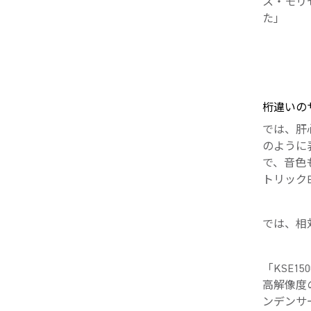
ス・モリ
た」
桁違いの
では、肝心
のように
で、音色
トリック
では、相対
「KSE
高解像度
ンデンサー