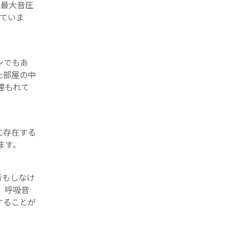
、最大音圧
していま
ンでもあ
た部屋の中
埋もれて
に存在する
ます。
音もしなけ
、呼吸音
することが