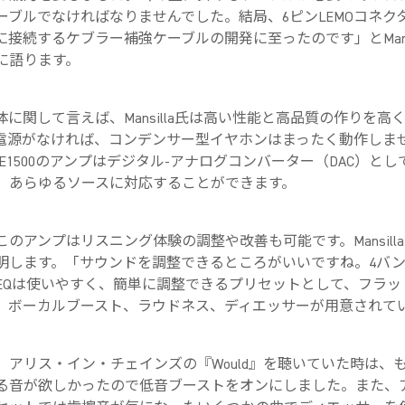
ーブルでなければなりませんでした。結局、6ピンLEMOコネク
に接続するケブラー補強ケーブルの開発に至ったのです」とMansi
に語ります。
体に関して言えば、Mansilla氏は高い性能と高品質の作りを高
電源がなければ、コンデンサー型イヤホンはまったく動作しま
E1500のアンプはデジタル‐アナログコンバーター（DAC）とし
、あらゆるソースに対応することができます。
このアンプはリスニング体験の調整や改善も可能です。Mansill
明します。「サウンドを調整できるところがいいですね。4バ
EQは使いやすく、簡単に調整できるプリセットとして、フラッ
、ボーカルブースト、ラウドネス、ディエッサーが用意されて
、アリス・イン・チェインズの『Would』を聴いていた時は、
る音が欲しかったので低音ブーストをオンにしました。また、