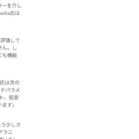
ターを介し
lla氏は
く評価して
せん。し
ても機能
a氏は次の
ンドパラメ
ト、低音
います」
もう少しガ
アラニ