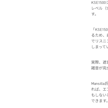
KSE15
レベル（
す。
「KSE
るため、
でリスニ
しまってい
実際、遮
雑音が完
Mansi
れば、エ
もしない
できます