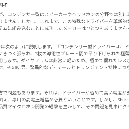
開拓
が、コンデンサー型はスピーカーやヘッドホンの分野では別に
りません。しかし、これまで、この特殊なドライバーを革新的
テムに組み込むことに成功したメーカーはひとつもありません
illa氏は次のように説明します。「コンデンサー型ドライバーは、
にきつく張られ、2枚の導電性プレート間で吊り下げられた極
用します。ダイヤフラムは非常に軽いため、極めて優れたレス
す。その結果、驚異的なディテールとトランジェント特性につ
方で問題もあります。それは、ドライバーが極めて高い精度が
加え、専用の高電圧増幅が必要ということです。しかし、Shur
品質マイクロホン開発の経験を生かして、その問題を見事にク