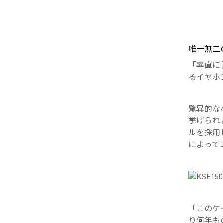
唯一無二
「率直に
るイヤホ
驚異的な
挙げられ
ルを採用
によって
「このケ
り何年も