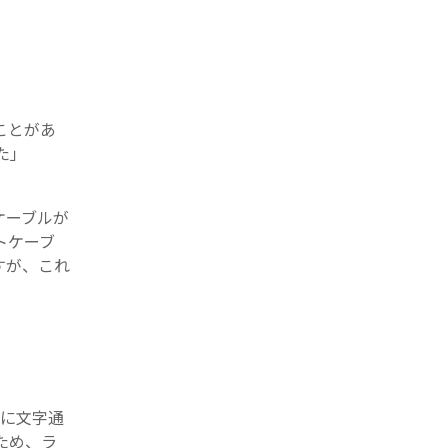
ことがあ
た」
ケーブルが
トケーブ
すが、これ
でに文字通
ため、ラ