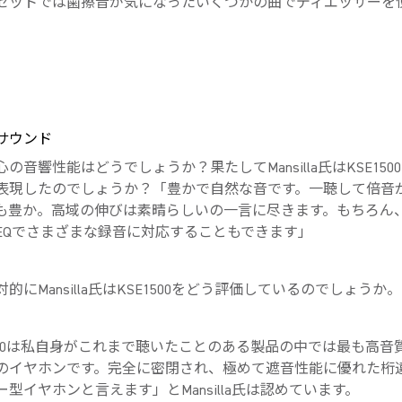
セットでは歯擦音が気になったいくつかの曲でディエッサーを
サウンド
の音響性能はどうでしょうか？果たしてMansilla氏はKSE150
表現したのでしょうか？「豊かで自然な音です。一聴して倍音
も豊か。高域の伸びは素晴らしいの一言に尽きます。もちろん
EQでさまざまな録音に対応することもできます」
的にMansilla氏はKSE1500をどう評価しているのでしょうか。
1500は私自身がこれまで聴いたことのある製品の中では最も高音
のイヤホンです。完全に密閉され、極めて遮音性能に優れた桁
型イヤホンと言えます」とMansilla氏は認めています。