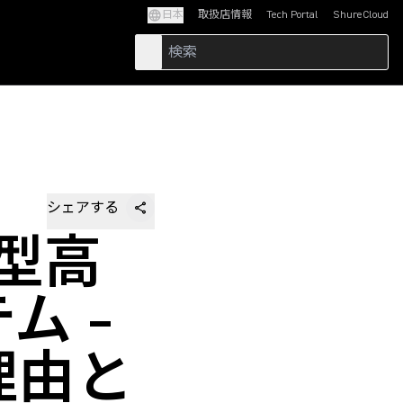
日本
取扱店情報
Tech Portal
ShureCloud
(Opens in a new tab)
(Opens in a new t
シェアする
ー型高
ム –
理由と