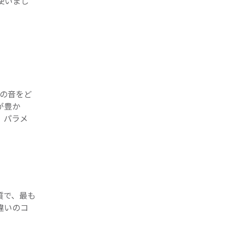
使いまし
0の音をど
が豊か
、パラメ
質で、最も
違いのコ