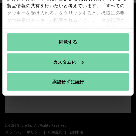
製品情報の共有を行いたいと考えています。「すべての
クッキーを受け入れる」をクリックすると、機器に必要
かつ任意のクッキーが配置されること、データが処理さ
れ、当社の契約パートナーに転送されることに同意した
ものとみなされます。どのようにクッキーを使用するか
Shureの最新情報をお届けします。
については、
Shure’s cookie policy
をお読みください。
同意する
新製品情報やイベント情報など、さまざまな最新情報をメールでお知
クッキーの設定を変更する」を クリックすると、クッキ
らせします。
ーの設定を変更することができます。
カスタム化
弊社のパートナーを見る
ニュースレター購読
(Opens in a new tab)
承認せずに続行
製品情報
SHUREについて
インサイトとイベント
サポート
(Opens in a new tab)
(Opens in a new tab)
(Opens in a new tab)
(Opens in a new tab)
©2026 Shure Inc. All Rights Reserved.
プライバシーポリシー
利用規約
法的事項