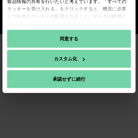
製品情報の共有を行いたいと考えています。「すべての
(Opens in a new tab)
(Opens in a new tab)
(Opens in a new tab)
(Opens in a new tab)
クッキーを受け入れる」をクリックすると、機器に必要
©2026 Shure Inc. All Rights Reserved.
かつ任意のクッキーが配置されること、データが処理さ
プライバシーポリシー
利用規約
法的事項
れ、当社の契約パートナーに転送されることに同意した
ものとみなされます。どのようにクッキーを使用するか
については、
Shure’s cookie policy
をお読みください。
同意する
クッキーの設定を変更する」を クリックすると、クッキ
ーの設定を変更することができます。
カスタム化
弊社のパートナーを見る
承認せずに続行