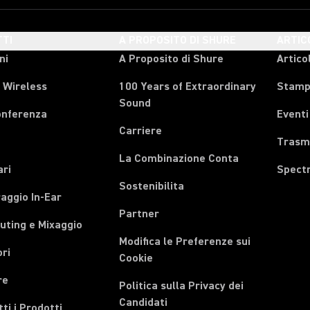
TI
A PROPOSITO DI SHURE
ARTIC
ni
A Proposito di Shure
Articol
 Wireless
100 Years of Extraordinary
Stam
Sound
onferenza
Eventi
Carriere
Trasmi
La Combinazione Conta
ari
Spect
Sostenibilita
aggio In-Ear
Partner
uting e Mixaggio
Modifica le Preferenze sui
ri
Cookie
re
Politica sulla Privacy dei
Candidati
tti i Prodotti