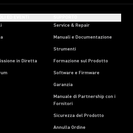
OLI ED EVENTI
SUPPORTO
i
Service & Repair
pa
Manuali e Documentazione
Strumenti
ssione in Diretta
Formazione sul Prodotto
rum
Software e Firmware
Garanzia
Manuale di Partnership con i
(Opens in a new tab)
Fornitori
Sicurezza del Prodotto
(Opens in a new tab)
Annulla Ordine