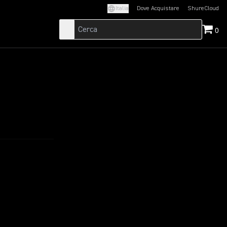
Italia
Dove Acquistare
ShureCloud
(Opens in a new t
0