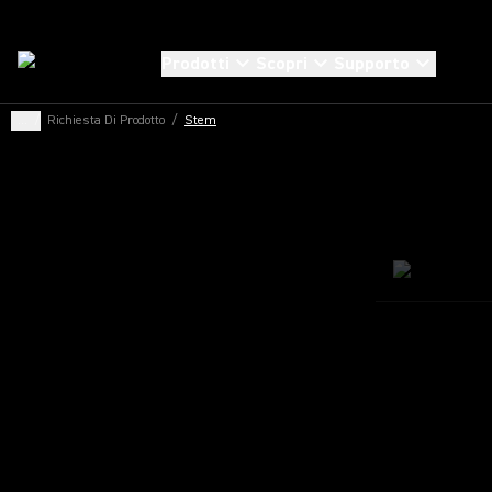
Prodotti
Scopri
Supporto
...
/
Richiesta Di Prodotto
/
Stem