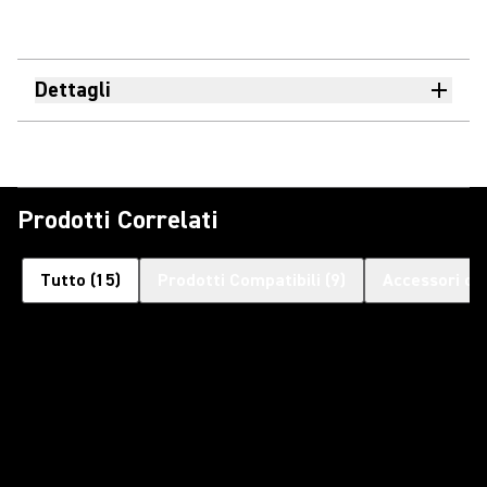
Dettagli
Prodotti Correlati
Tutto
(
15
)
Prodotti Compatibili
(
9
)
Accessori op