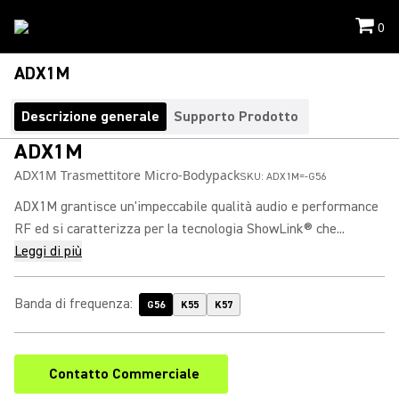
0
ADX1M
Descrizione generale
Supporto Prodotto
ADX1M
ADX1M Trasmettitore Micro-Bodypack
SKU:
ADX1M=-G56
ADX1M grantisce un'impeccabile qualità audio e performance
RF ed si caratterizza per la tecnologia ShowLink® che...
Leggi di più
Banda di frequenza
:
G56
K55
K57
Contatto Commerciale