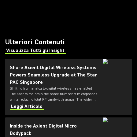
Ulteriori Contenuti
Visualizza Tutti gli Insight
(Opens in a new tab)
Shure Axient Digital Wireless Systems
Powers Seamless Upgrade at The Star
PAC Singapore
Shifting from analog to digital wireless has enabled
The Star to maintain the same number of microphones
while reducing total RF bandwidth usage. The wider
tuning range of the ADX series also allows more
Leggi Articolo
microphones to be deployed simultaneously — offering
greater flexibility for future productions.
Inside the Axient Digital Micro
Bodypack