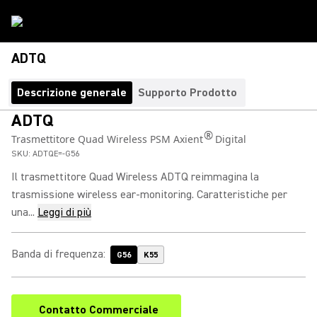
ADTQ
Descrizione generale
Supporto Prodotto
ADTQ
®
Trasmettitore Quad Wireless PSM Axient
Digital
SKU:
ADTQE=-G56
Il trasmettitore Quad Wireless ADTQ reimmagina la
trasmissione wireless ear-monitoring. Caratteristiche per
una...
Leggi di più
Banda di frequenza
:
G56
K55
Contatto Commerciale