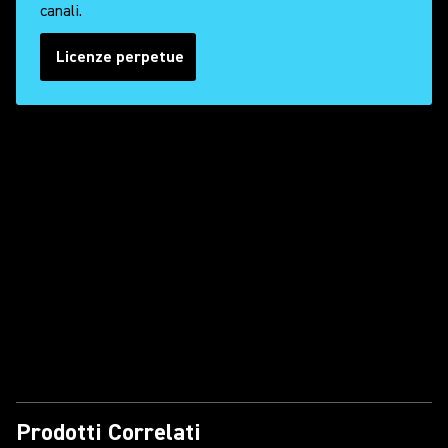
canali.
Licenze perpetue
Riproduci il Video
Prodotti Correlati