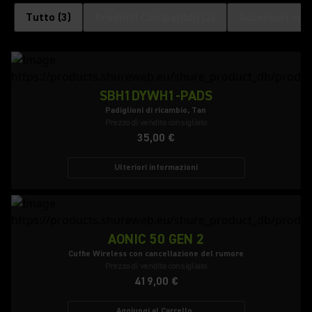
Tutto
(
3
)
Prodotti Compatibili
(
2
)
Accessori opzi
SBH1DYWH1-PADS
Padiglioni di ricambio, Tan
Prezzo di vendita consigliato
35,00 €
Ulteriori informazioni
AONIC 50 GEN 2
Cuffie Wireless con cancellazione del rumore
Prezzo di vendita consigliato
419,00 €
Aggiungi al Carrello