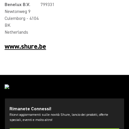
Benelux B.V.
799331
Newtonweg 9
Culemborg - 4104
BK
Netherlands
www.shure.be
Rimanete Connessi!
Ricevi aggiornamenti sulle novità Shure, lancio dei prodotti, offerte
speciali, eventi e molto altro!