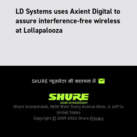
LD Systems uses Axient Digital to
assure interference-free wireless
at Lollapalooza
email
SHURE न्यूज़लेटर की सदस्यता लें
Shure Incorporated, 5800 West Touhy Avenue Niles, IL 60714
United States
Copyright © 2009-2026 Shure
Privacy