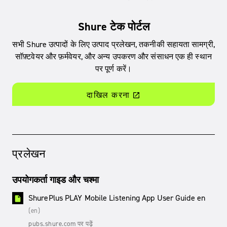
Shure टेक पोर्टल
सभी Shure उत्पादों के लिए उत्पाद प्रलेखन, तकनीकी सहायता सामग्री,
सॉफ़्टवेयर और फ़र्मवेयर, और अन्य उपकरण और संसाधन एक ही स्थान
पर पूर्ण करें।
दाखिल करना
launch
प्रलेखन
उपयोगकर्ता गाइड और चश्मा
ShurePlus PLAY Mobile Listening App User Guide en
insert_drive_file
(en)
pubs.shure.com पर पढ़ें