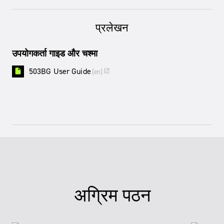
प्रलेखन
उपयोगकर्ता गाइड और चश्मा
503BG User Guide
insert_drive_file
(
en
)
open_in_new
अग्रिम पठन