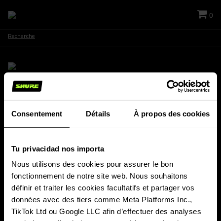
0
Recherche
Restez connecté !
Consentement
Détails
À propos des cookies
Recevez des nouvelles de Shure : lancements de nouveaux produits,
offres spéciales, événements et plus encore !
Tu privacidad nos importa
INSCRIVEZ-VOUS À NOTRE NEWSLETTER
Nous utilisons des cookies pour assurer le bon 
fonctionnement de notre site web. Nous souhaitons 
PRODUITS
définir et traiter les cookies facultatifs et partager vos 
À PROPOS DE SHURE
données avec des tiers comme Meta Platforms Inc., 
PERSPECTIVES ET ÉVÈNEMENTS
TikTok Ltd ou Google LLC afin d’effectuer des analyses 
SUPPORT