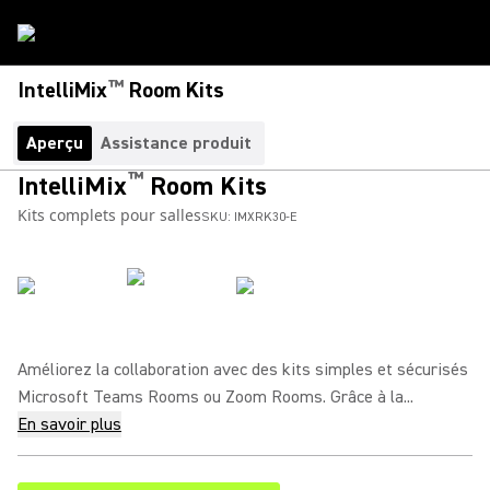
™
IntelliMix
Room Kits
Aperçu
Assistance produit
™
IntelliMix
Room Kits
Kits complets pour salles
SKU:
IMXRK30-E
Améliorez la collaboration avec des kits simples et sécurisés
Microsoft Teams Rooms ou Zoom Rooms. Grâce à la...
En savoir plus