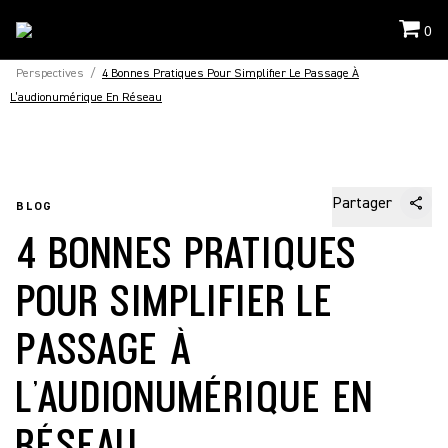
0
Perspectives
/
4 Bonnes Pratiques Pour Simplifier Le Passage À
L’audionumérique En Réseau
Partager
BLOG
4 BONNES PRATIQUES
POUR SIMPLIFIER LE
PASSAGE À
L’AUDIONUMÉRIQUE EN
RÉSEAU