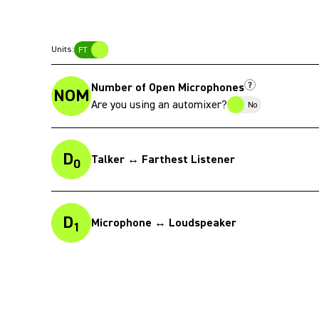
Units:
FT
?
Number of Open Microphones
NOM
Are you using an automixer?
No
D
Talker ↔ Farthest Listener
0
D
Microphone ↔ Loudspeaker
1