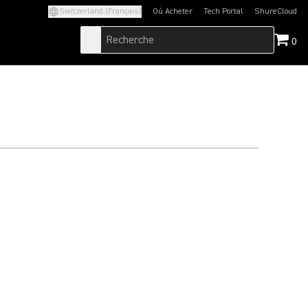
Switzerland (Français)
Où Acheter
Tech Portal
ShureCloud
(Opens in a new tab)
(Opens in a new t
0