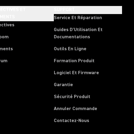
ECTIVES ET
SUPPORT
EMENTS
Service Et Réparation
ectives
Guides D'Utilisation Et
room
Documentations
ments
Outils En Ligne
rum
Formation Produit
Logiciel Et Firmware
Garantie
Sécurité Produit
(Opens in a new 
Annuler Commande
Contactez-Nous