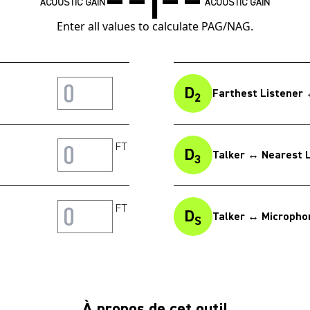
ACOUSTIC GAIN
ACOUSTIC GAIN
Enter all values to calculate PAG/NAG.
D
Farthest Listener
2
FT
D
Talker ↔ Nearest L
3
FT
D
Talker ↔ Micropho
S
À propos de cet outil