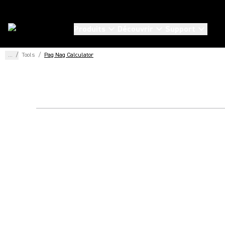
Produits
Découvrir
Support
...
/
Tools
/
Pag Nag Calculator