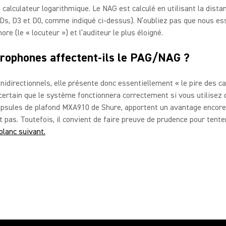
 calculateur logarithmique. Le NAG est calculé en utilisant la distan
. (Ds, D3 et D0, comme indiqué ci-dessus). N’oubliez pas que nous e
e (le « locuteur ») et l’auditeur le plus éloigné.
rophones affectent-ils le PAG/NAG ?
irectionnels, elle présente donc essentiellement « le pire des cas
 certain que le système fonctionnera correctement si vous utilise
apsules de plafond MXA910 de Shure, apportent un avantage encore 
pas. Toutefois, il convient de faire preuve de prudence pour tente
 blanc suivant.