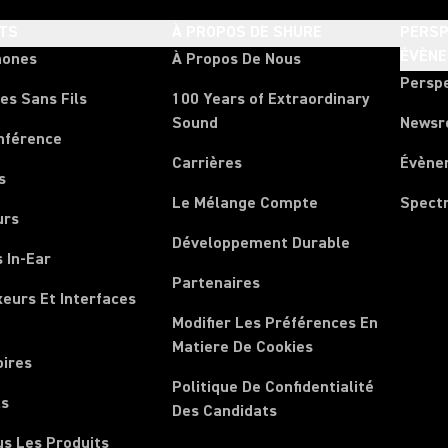
TS
À PROPOS DE SHURE
PERSP
ÉVÈN
hones
À Propos De Nous
Persp
es Sans Fils
100 Years of Extraordinary
Sound
News
nférence
Carrières
Évène
s
Le Mélange Compte
Spect
urs
Développement Durable
 In-Ear
Partenaires
xeurs Et Interfaces
Modifier Les Préférences En
Matiere De Cookies
oires
Politique De Confidentialité
ls
Des Candidats
us Les Produits