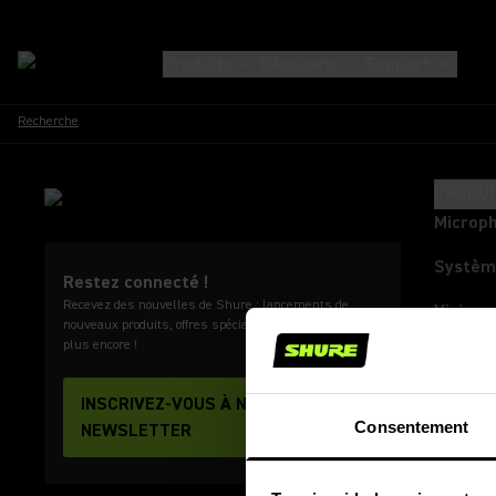
Produits
Découvrir
Support
Recherche
PRODUI
Microp
Systèm
Restez connecté !
Recevez des nouvelles de Shure : lancements de
Visioco
nouveaux produits, offres spéciales, événements et
plus encore !
Casque
Ecoute
INSCRIVEZ-VOUS À NOTRE
Consentement
NEWSLETTER
Retours
Dsp, Mi