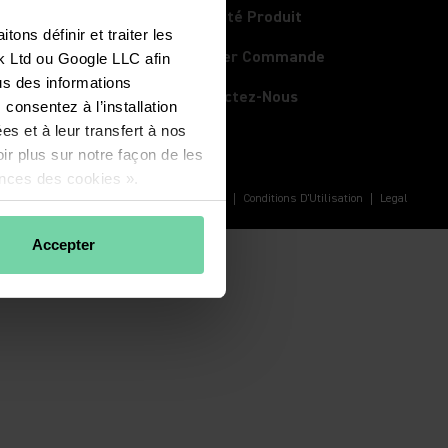
Sécurité Produit
ns définir et traiter les 
(Opens in a new 
Annuler Commande
k Ltd ou Google LLC afin 
s des informations 
Contactez-Nous
consentez à l’installation 
s et à leur transfert à nos 
ir plus sur notre façon de les 
ences des cookies ».
Confidentialité
Conditions D'Utilisation
Legal
Accepter