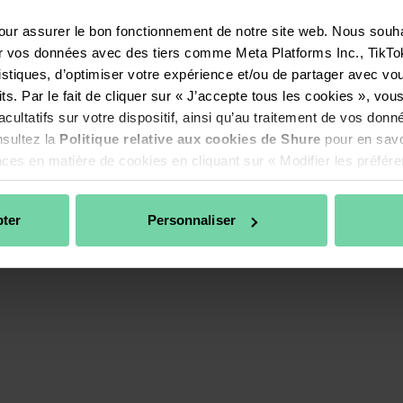
Modifier Les Préférences En
ur assurer le bon fonctionnement de notre site web. Nous souhaito
Matiere De Cookies
oires
ger vos données avec des tiers comme Meta Platforms Inc., TikTo
Politique De Confidentialité
istiques, d’optimiser votre expérience et/ou de partager avec vou
ls
Des Candidats
s. Par le fait de cliquer sur « J’accepte tous les cookies », vous 
ultatifs sur votre dispositif, ainsi qu’au traitement de vos donnée
us Les Produits
sultez la 
Politique relative aux cookies de Shure
 pour en savo
ences en matière de cookies en cliquant sur « Modifier les préfér
pter
Personnaliser