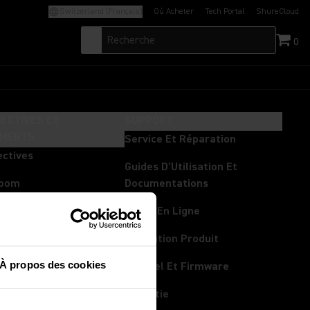
Switzerland (Français)
Où Acheter
Tech Portal
ShureCloud
(Opens in a new tab)
(Opens in a new t
0
ECTIVES ET
SUPPORT
EMENTS
Service Et Réparation
ectives
Guides D'Utilisation Et
room
Documentations
ments
Outils En Ligne
rum
Formation Produit
À propos des cookies
Logiciel Et Firmware
Garantie