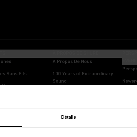
TS
À PROPOS DE SHURE
PERSP
ÉVÈN
hones
À Propos De Nous
Persp
es Sans Fils
100 Years of Extraordinary
Sound
News
nférence
Carrières
Évène
s
Le Mélange Compte
Spect
urs
Détails
Développement Durable
 In-Ear
Partenaires
xeurs Et Interfaces