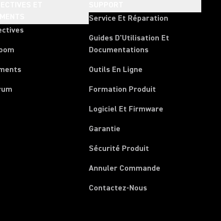
ECTIVES ET
SUPPORT
EMENTS
Service Et Réparation
ectives
Guides D'Utilisation Et
room
Documentations
ments
Outils En Ligne
rum
Formation Produit
Logiciel Et Firmware
Garantie
Sécurité Produit
(Opens in a new 
Annuler Commande
Contactez-Nous