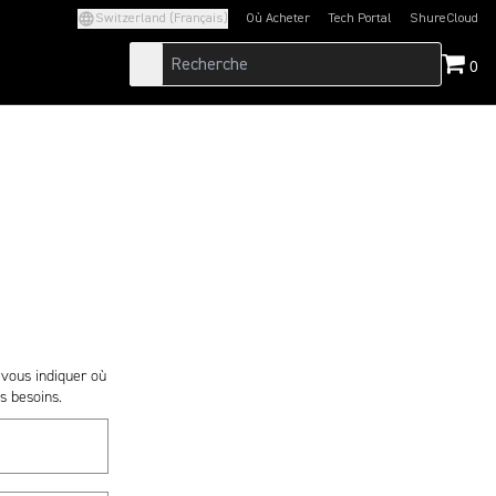
Switzerland (Français)
Où Acheter
Tech Portal
ShureCloud
(Opens in a new tab)
(Opens in a new t
0