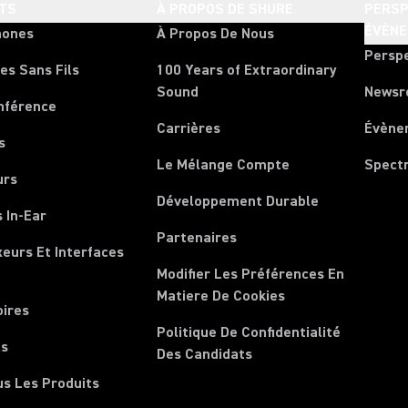
TS
À PROPOS DE SHURE
PERSP
ÉVÈN
hones
À Propos De Nous
Persp
es Sans Fils
100 Years of Extraordinary
Sound
News
nférence
Carrières
Évène
s
Le Mélange Compte
Spect
urs
Développement Durable
 In-Ear
Partenaires
xeurs Et Interfaces
Modifier Les Préférences En
Matiere De Cookies
oires
Politique De Confidentialité
ls
Des Candidats
us Les Produits