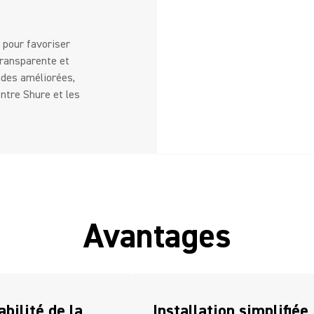
 pour favoriser
transparente et
ides améliorées,
ntre Shure et les
Avantages
abilité de la
Installation simplifiée