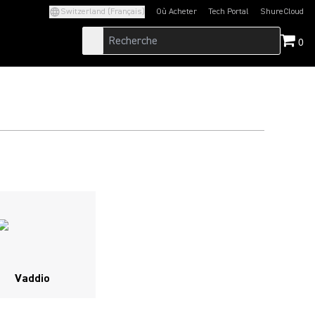
Switzerland (Français)
Où Acheter
Tech Portal
ShureCloud
(Opens in a new tab)
(Opens in a new t
0
M
Vaddio