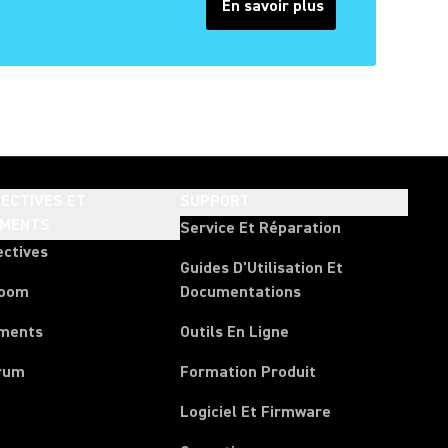
En savoir plus
(Opens in a new tab)
ECTIVES ET
SUPPORT
EMENTS
Service Et Réparation
ectives
Guides D'Utilisation Et
room
Documentations
ments
Outils En Ligne
rum
Formation Produit
Logiciel Et Firmware