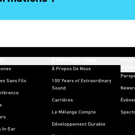
TS
À PROPOS DE SHURE
PERSP
ÉVÈN
hones
À Propos De Nous
Persp
es Sans Fils
100 Years of Extraordinary
Sound
News
nférence
Carrières
Évène
s
Le Mélange Compte
Spect
urs
Développement Durable
 In-Ear