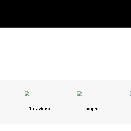
SHURE CAMERA
PARTNER PROGRA
La rencontre de la vision et du son
Datavideo
Inogeni