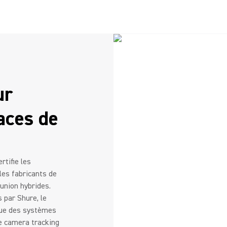
ur
aces de
tifie les
les fabricants de
union hybrides.
 par Shure, le
que des systèmes
de camera tracking