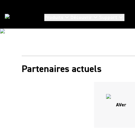
Produits
Découvrir
Support
Partenaires
/
Camera Partner Program
Partenaires actuels
AVer