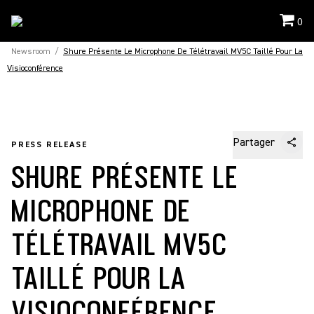
0
Newsroom
/
Shure Présente Le Microphone De Télétravail MV5C Taillé Pour La
Visioconférence
Partager
PRESS RELEASE
SHURE PRÉSENTE LE
MICROPHONE DE
TÉLÉTRAVAIL MV5C
TAILLÉ POUR LA
VISIOCONFÉRENCE