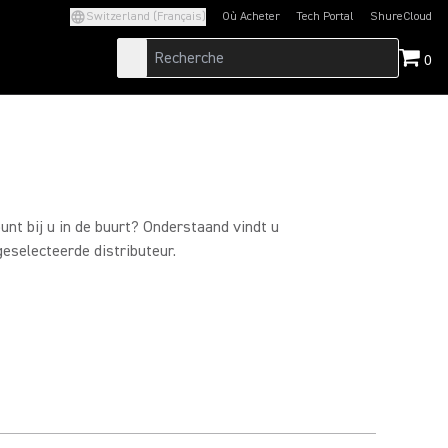
Switzerland (Français)
Où Acheter
Tech Portal
ShureCloud
(Opens in a new tab)
(Opens in a new t
0
nt bij u in de buurt? Onderstaand vindt u
eselecteerde distributeur.