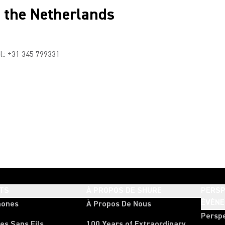
n the Netherlands
l.: +31 345 799331
TS
À PROPOS DE SHURE
PERSP
ÉVÈN
hones
À Propos De Nous
Persp
es Sans Fils
100 Years of Extraordinary