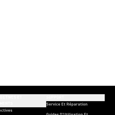
ECTIVES ET
SUPPORT
EMENTS
Service Et Réparation
ectives
Guides D'Utilisation Et