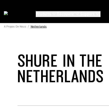
Produits
Découvrir
Support
A Propos De Nous
/
Netherlands
SHURE IN THE
NETHERLANDS