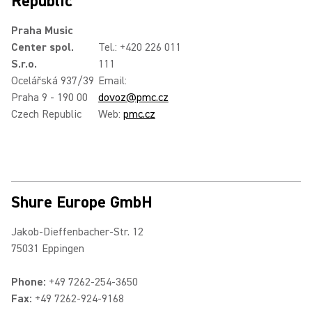
Republic
Praha Music
Center spol.
Tel.: +420 226 011
S.r.o.
111
Ocelářská 937/39
Email:
Praha 9 - 190 00
dovoz@pmc.cz
Czech Republic
Web:
pmc.cz
Shure Europe GmbH
Jakob-Dieffenbacher-Str. 12
75031 Eppingen
Phone:
+49 7262-254-3650
Fax:
+49 7262-924-9168