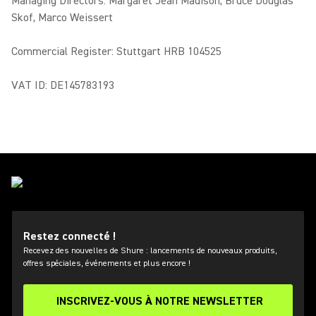
Managing Directors: Margaret Jean Madison, Bruce Douglas
Skof, Marco Weissert
Commercial Register: Stuttgart HRB 104525
VAT ID: DE145783193
Restez connecté !
Recevez des nouvelles de Shure : lancements de nouveaux produits,
offres spéciales, événements et plus encore !
INSCRIVEZ-VOUS À NOTRE NEWSLETTER