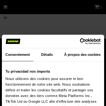
0
Ad
Consentement
Détails
À propos des cookies
Restez connecté !
Tu privacidad nos importa
Recevez des nouvelles de Shure : lancements de nouveaux produits,
offres spéciales, événements et plus encore !
Nous utilisons des cookies pour assurer le bon 
fonctionnement de notre site web. Nous souhaitons 
INSCRIVEZ-VOUS À NOTRE NEWSLETTER
définir et traiter les cookies facultatifs et partager vos 
données avec des tiers comme Meta Platforms Inc., 
TikTok Ltd ou Google LLC afin d’effectuer des analyses 
PRODUITS