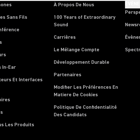
ÉVÈN
hones
À Propos De Nous
Persp
es Sans Fils
100 Years of Extraordinary
Sound
News
nférence
Carrières
Évène
s
Le Mélange Compte
Spect
urs
Développement Durable
 In-Ear
Partenaires
xeurs Et Interfaces
Modifier Les Préférences En
Matiere De Cookies
oires
Politique De Confidentialité
ls
Des Candidats
us Les Produits