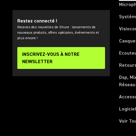
Microp
Systèm
Restez connecté !
Recevez des nouvelles de Shure : lancements de
Visioco
nouveaux produits, offres spéciales, événements et
plus encore !
Casque
Ecoute
INSCRIVEZ-VOUS À NOTRE
NEWSLETTER
Retours
Dsp, Mi
Réseau
Access
Logicie
Voir To
(Opens in a new tab)
(Opens in a new tab)
(Opens in a new tab)
(Opens in a new tab)
(Opens in a new tab)
(Opens in a new tab)
(Opens in a new tab)