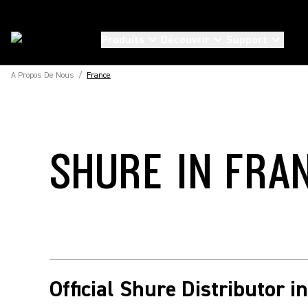
Produits
Découvrir
Support
A Propos De Nous
/
France
SHURE IN FRA
Official Shure Distributor i