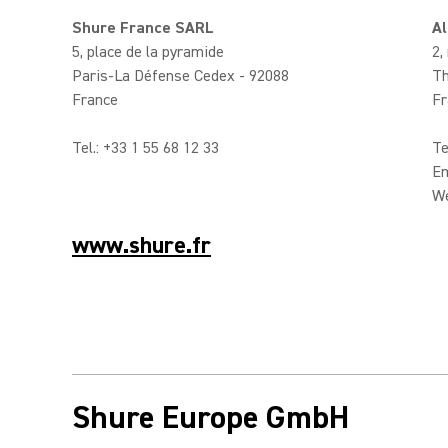
Shure France SARL
A
5, place de la pyramide
2,
Paris-La Défense Cedex - 92088
Th
France
Fr
Tel.: +33 1 55 68 12 33
Te
Em
W
www.shure.fr
Shure Europe GmbH