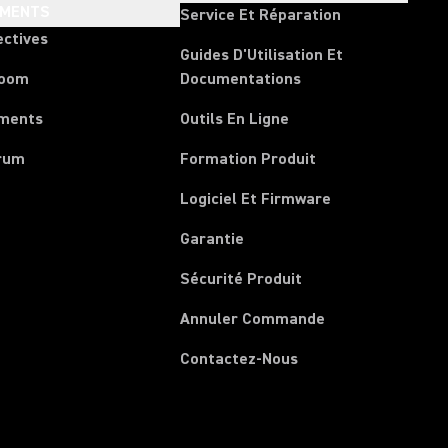
EMENTS
Service Et Réparation
ectives
Guides D'Utilisation Et
room
Documentations
ments
Outils En Ligne
rum
Formation Produit
Logiciel Et Firmware
Garantie
Sécurité Produit
(Opens in a new 
Annuler Commande
Contactez-Nous