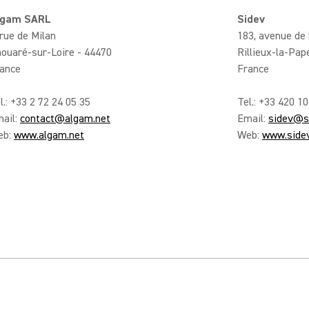
lgam SARL
Sidev
 rue de Milan
183, avenue de 
ouaré-sur-Loire - 44470
Rillieux-la-Pap
ance
France
l.: +33 2 72 24 05 35
Tel.: +33 420 10
ail:
contact@algam.net
Email:
sidev@si
eb:
www.algam.net
Web:
www.sidev