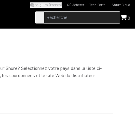
Belgium (French)
Où Acheter
Tech Portal
ShureCloud
(Opens in a new tab)
(Opens in a new t
0
eur Shure? Selectionnez votre pays dans la liste ci-
 les coordonnees et le site Web du distributeur