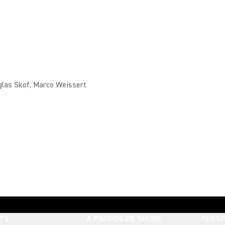
glas Skof, Marco Weissert
TS
À PROPOS DE SHURE
PERSP