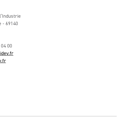
l’Industrie
e - 69140
 04 00
dev.fr
.fr