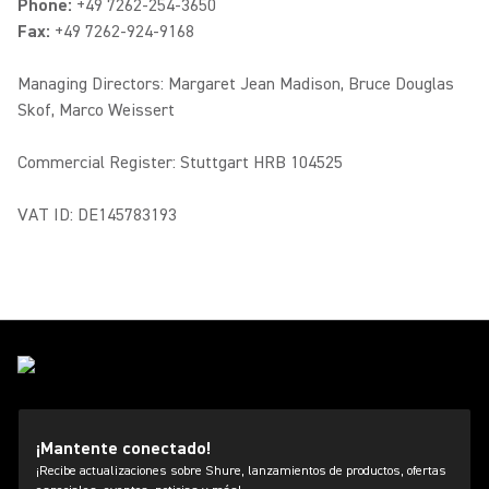
Phone:
+49 7262-254-3650
Fax:
+49 7262-924-9168
Managing Directors: Margaret Jean Madison, Bruce Douglas
Skof, Marco Weissert
Commercial Register: Stuttgart HRB 104525
VAT ID: DE145783193
¡Mantente conectado!
¡Recibe actualizaciones sobre Shure, lanzamientos de productos, ofertas