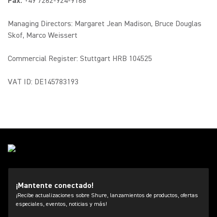
Fax:
+49 7262-924-9168
Managing Directors: Margaret Jean Madison, Bruce Douglas
Skof, Marco Weissert
Commercial Register: Stuttgart HRB 104525
VAT ID: DE145783193
¡Mantente conectado!
¡Recibe actualizaciones sobre Shure, lanzamientos de productos, ofertas
especiales, eventos, noticias y más!