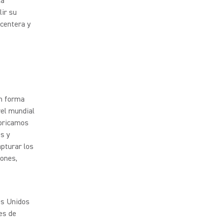
la
lir su
acentera y
en forma
vel mundial
abricamos
s y
pturar los
iones,
dos Unidos
es de