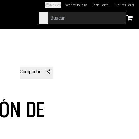
Mexico
Where to Buy
Tech Portal
ShureCloud
(Opens in a new tab)
(Opens in a new t
Compartir
IÓN DE