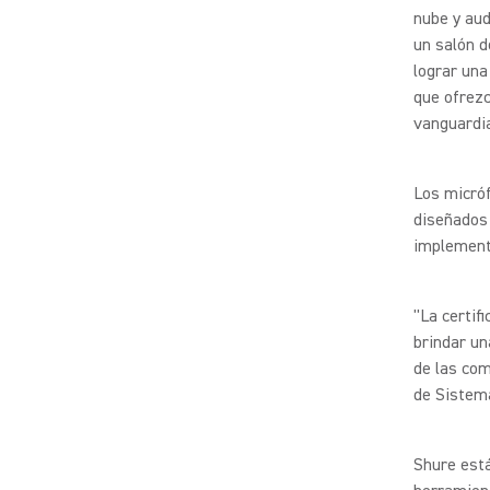
nube y aud
un salón d
lograr una
que ofrezc
vanguardia
Los micróf
diseñados 
implementa
"La certif
brindar un
de las com
de Sistem
Shure est