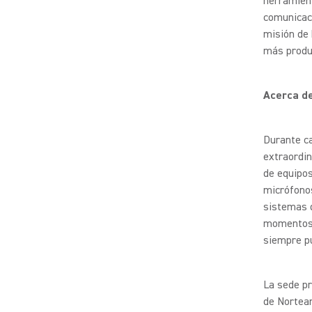
herramient
comunicaci
misión de 
más produc
Acerca d
Durante ca
extraordin
de equipos
micrófonos
sistemas d
momentos s
siempre pu
La sede pr
de Norteam