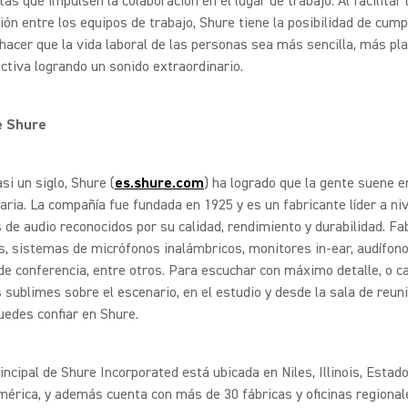
as que impulsen la colaboración en el lugar de trabajo. Al facilitar 
ón entre los equipos de trabajo, Shure tiene la posibilidad de cump
hacer que la vida laboral de las personas sea más sencilla, más pl
tiva logrando un sonido extraordinario.
e Shure
si un siglo, Shure (
es.shure.com
) ha logrado que la gente suene 
aria. La compañía fue fundada en 1925 y es un fabricante líder a ni
 de audio reconocidos por su calidad, rendimiento y durabilidad. F
, sistemas de micrófonos inalámbricos, monitores in-ear, audífono
e conferencia, entre otros. Para escuchar con máximo detalle, o ca
ublimes sobre el escenario, en el estudio y desde la sala de reun
edes confiar en Shure.
incipal de Shure Incorporated está ubicada en Niles, Illinois, Esta
érica, y además cuenta con más de 30 fábricas y oficinas regional