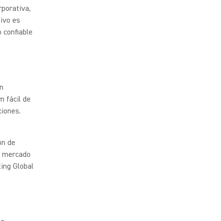
rporativa,
tivo es
 confiable
n
 fácil de
ciones.
ón de
el mercado
ing Global