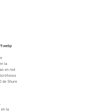
de
en la
as en red
Micrófonos
0 de Shure
,
 en la