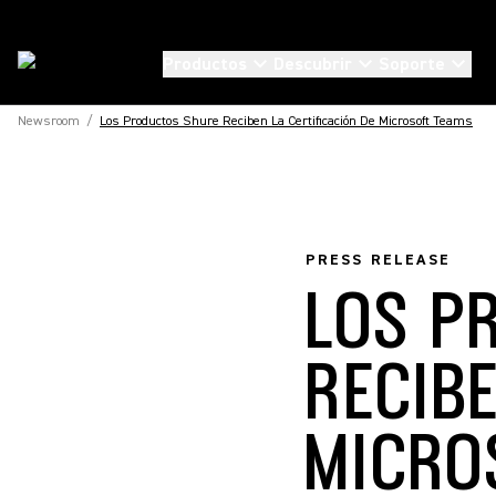
Productos
Descubrir
Soporte
Newsroom
/
Los Productos Shure Reciben La Certificación De Microsoft Teams
PRESS RELEASE
LOS P
RECIBE
MICRO