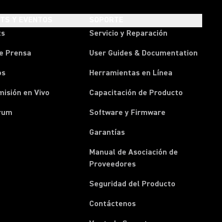
HTS Y EVENTOS
SOPORTE
ts
Servicio y Reparación
e Prensa
User Guides & Documentation
os
Herramientas en Línea
isión en Vivo
Capacitación de Producto
rum
Software y Firmware
Garantías
Manual de Asociación de
(Opens in a new tab)
Proveedores
Seguridad del Producto
(Opens in a new tab)
Contáctenos