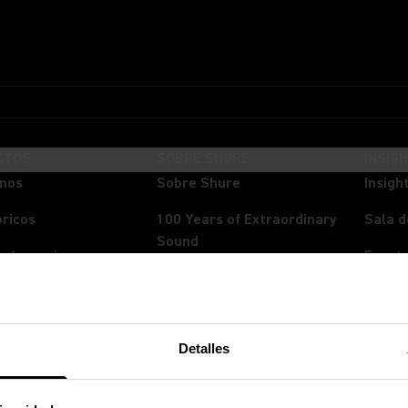
CTOS
SOBRE SHURE
INSIG
onos
Sobre Shure
Insigh
ricos
100 Years of Extraordinary
Sala d
Sound
onferencia
Event
Empleos
os In-Ear
Transm
La Mezcla Importa
nos
Spect
Detalles
Sustentabilidad
reo
Alianzas
doras y DSP