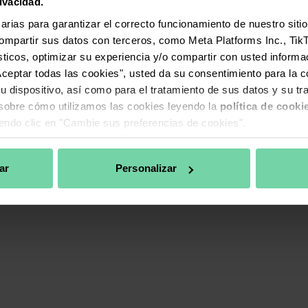
ivacidad.
Cambiar Preferencias de
rios
rias para garantizar el correcto funcionamiento de nuestro sitio
Cookies
compartir sus datos con terceros, como Meta Platforms Inc., Tik
re
Política de Privacidad del
dísticos, optimizar su experiencia y/o compartir con usted inform
Candidato
"Aceptar todas las cookies", usted da su consentimiento para la 
os los Productos
u dispositivo, así como para el tratamiento de sus datos y su tr
sobre cómo utilizamos las cookies leyendo la
política de cooki
endo clic en "Cambie sus preferencias de cookies".
ar
Personalizar