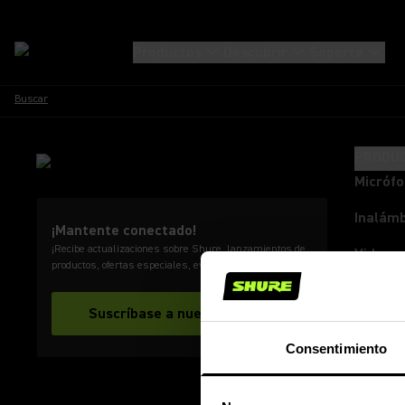
Productos
Descubrir
Soporte
Buscar
PRODU
Micróf
Inalámb
¡Mantente conectado!
¡Recibe actualizaciones sobre Shure, lanzamientos de
Videoc
productos, ofertas especiales, eventos, noticias y más!
Audífon
Suscríbase a nuestro boletín
Audifo
Consentimiento
Monito
Mezcla