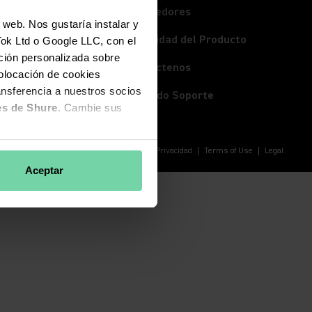
(Opens in a new tab)
Proveedores
 web. Nos gustaría instalar y
Seguridad del Producto
Tok Ltd o Google LLC, con el
ación personalizada sobre
(Opens in a new tab)
Contáctenos
colocación de cookies
ansferencia a nuestros socios
Ver todo Soporte
es de Shure
. Cambie sus
Política de Privacidad
Terms of Use
Legal
Aceptar