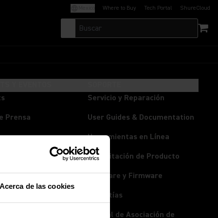
Mexico
Where to Buy
Tech Portal
ShureCloud
(Opens in a new tab)
(Opens in a new t
HTS Y EVENTOS
SOPORTE
ts
Servicio y Reparación
e Prensa
User Guides & Documentation
os
Herramientas en Línea
isión en Vivo
Capacitación de Producto
rum
Software y Firmware
Acerca de las cookies
Garantías
Manual de Asociación de