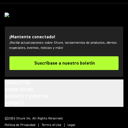
¡Mantente conectado!
¡Recibe actualizaciones sobre Shure, lanzamientos de productos, ofertas
especiales, eventos, noticias y más!
Suscríbase a nuestro boletín
PRODUCTOS
SOBRE SHURE
INSIGHTS Y EVENTOS
SOPORTE
(Opens in a new tab)
(Opens in a new tab)
(Opens in a new tab)
(Opens in a new tab)
(Opens in a new tab)
(Opens in a new tab)
(Opens in a new tab)
©2026 Shure Inc. All Rights Reserved.
Política de Privacidad
Terms of Use
Legal