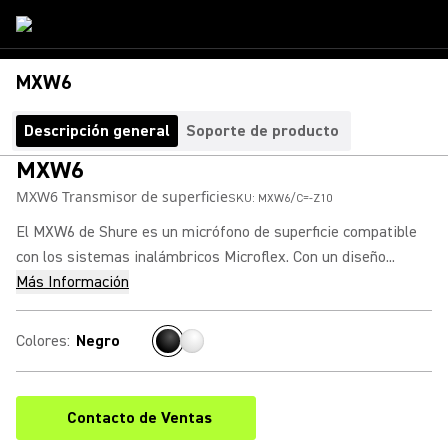
MXW6
Descripción general
Soporte de producto
MXW6
MXW6 Transmisor de superficie
SKU:
MXW6/C=-Z10
El MXW6 de Shure es un micrófono de superficie compatible
con los sistemas inalámbricos Microflex. Con un diseño...
Más Información
Colores
:
Negro
Contacto de Ventas