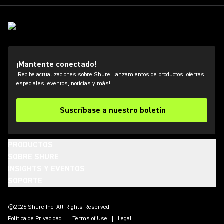
¡Mantente conectado!
¡Recibe actualizaciones sobre Shure, lanzamientos de productos, ofertas
especiales, eventos, noticias y más!
Suscríbase a nuestro boletín
PRODUCTOS
SOBRE SHURE
INSIGHTS Y EVENTOS
SOPORTE
(Opens in a new tab)
(Opens in a new tab)
(Opens in a new tab)
(Opens in a new tab)
(Opens in a new tab)
(Opens in a new tab)
(Opens in a new tab)
©2026 Shure Inc. All Rights Reserved.
Política de Privacidad
Terms of Use
Legal