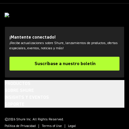
¡Mantente conectado!
¡Recibe actualizaciones sobre Shure, lanzamientos de productos, ofertas
especiales, eventos, noticias y más!
Suscríbase a nuestro boletín
PRODUCTOS
SOBRE SHURE
INSIGHTS Y EVENTOS
SOPORTE
(Opens in a new tab)
(Opens in a new tab)
(Opens in a new tab)
(Opens in a new tab)
(Opens in a new tab)
(Opens in a new tab)
(Opens in a new tab)
©2026 Shure Inc. All Rights Reserved.
Política de Privacidad
Terms of Use
Legal