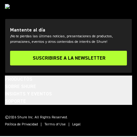
Mantente al día
¡No te pierdas las últimas noticias, presentaciones de productos,
promociones, eventos y otros contenidos de interés de Shure!
SUSCRIBIRSE A LA NEWSLETTER
PRODUCTOS
SOBRE SHURE
INSIGHTS Y EVENTOS
SOPORTE
(Opens in a new tab)
(Opens in a new tab)
(Opens in a new tab)
(Opens in a new tab)
(Opens in a new tab)
(Opens in a new tab)
(Opens in a new tab)
©2026 Shure Inc. All Rights Reserved.
Política de Privacidad
Terms of Use
Legal