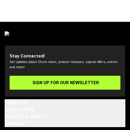
Stay Connected!
Get updates about Shure news, product releases, special offers, events
and more!
SIGN UP FOR OUR NEWSLETTER
(Opens in a new tab)
PRODUCTS
ABOUT SHURE
INSIGHTS & EVENTS
SUPPORT