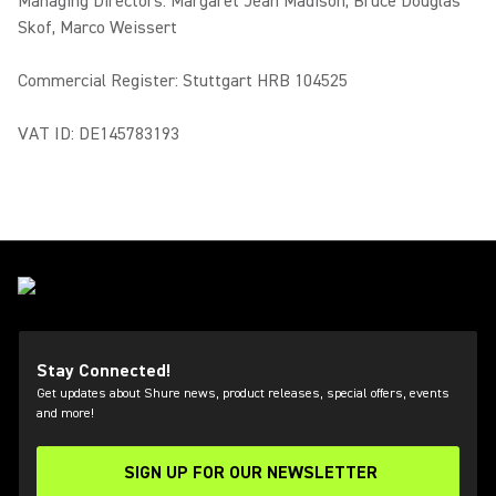
Managing Directors: Margaret Jean Madison, Bruce Douglas
Skof, Marco Weissert
Commercial Register: Stuttgart HRB 104525
VAT ID: DE145783193
Stay Connected!
Get updates about Shure news, product releases, special offers, events
and more!
SIGN UP FOR OUR NEWSLETTER
(Opens in a new tab)