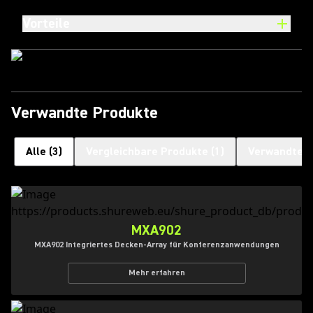
Vorteile
Verwandte Produkte
Alle
(
3
)
Vergleichbare Produkte
(
1
)
Verwandte P
MXA902
MXA902 Integriertes Decken-Array für Konferenzanwendungen
Mehr erfahren