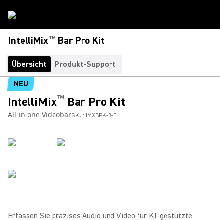
™
IntelliMix
Bar Pro Kit
Übersicht
Produkt-Support
NEU
™
IntelliMix
Bar Pro Kit
All-in-one Videobar
SKU:
IMXBPK-B-E
Erfassen Sie präzises Audio und Video für KI-gestützte