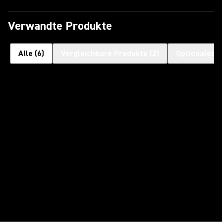
Verwandte Produkte
Alle
(
6
)
Vergleichbare Produkte
(
2
)
Optionales 