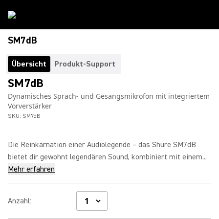
SM7dB
Übersicht
Produkt-Support
SM7dB
Dynamisches Sprach- und Gesangsmikrofon mit integriertem
Vorverstärker
SKU:
SM7dB
Die Reinkarnation einer Audiolegende – das Shure SM7dB
bietet dir gewohnt legendären Sound, kombiniert mit einem...
Mehr erfahren
Anzahl
: