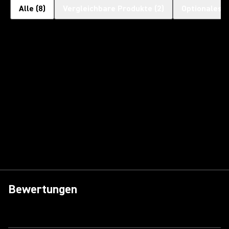
Alle
(
8
)
Vergleichbare Produkte
(
2
)
Optionales 
Bewertungen