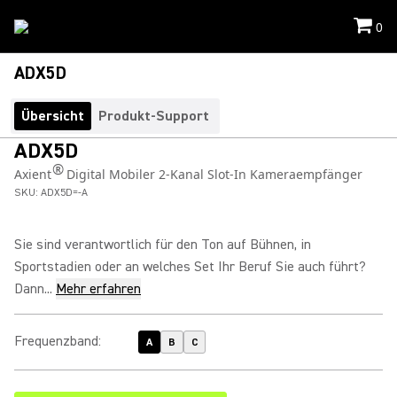
0
ADX5D
Übersicht
Produkt-Support
ADX5D
®
Axient
Digital Mobiler 2-Kanal Slot-In Kameraempfänger
SKU:
ADX5D=-A
Sie sind verantwortlich für den Ton auf Bühnen, in
Sportstadien oder an welches Set Ihr Beruf Sie auch führt?
Dann...
Mehr erfahren
Frequenzband
:
A
B
C