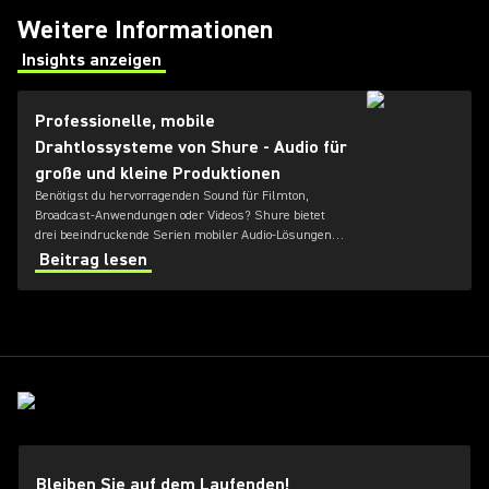
Weitere Informationen
Insights anzeigen
(Opens in a new tab)
Professionelle, mobile
Drahtlossysteme von Shure - Audio für
große und kleine Produktionen
Benötigst du hervorragenden Sound für Filmton,
Broadcast-Anwendungen oder Videos? Shure bietet
drei beeindruckende Serien mobiler Audio-Lösungen
für Produktionen jeder Größe. Schauen wir uns die
Beitrag lesen
mobilen Drahtlossysteme MoveMic, SLX-D und Axient®
Digital einmal genauer an.
Bleiben Sie auf dem Laufenden!