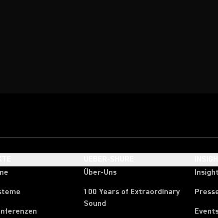
KTE
UEBER-SHURE
INSIG
one
Über-Uns
Insigh
steme
100 Years of Extraordinary
Press
Sound
onferenzen
Event