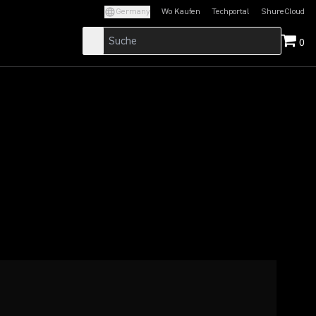
Germany
Wo Kaufen
Techportal
ShureCloud
(Opens in a new tab)
(Opens in a new t
0